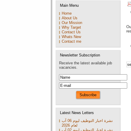
Main Menu
July 2026 16:16
Home
A leading compa
About Us
Our Mission
2026 16:15
Ou
Why Target
re
Contact Us
A leading compa
Whats New
Contact me
July 2026 16:15
A leading compa
Newsletter Subscription
16:14
Receive the latest available job
vacancies.
A leading compa
Latest News Letters
نشرة اخبار التوظيف ليوم 06 آب
لعام 2026
نشرة اخبار التوظيف ليوم 02 آب