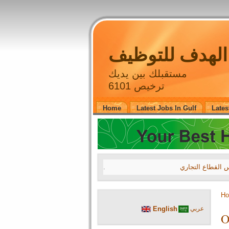
لهدف للتوظيف
مستقبلك بين يديك
ترخيص 6101
Home
Latest Jobs In Gulf
Lates
.
27 July 2026 16
H
A leading compa
English
عربي
A leading compa
O
A leading compa