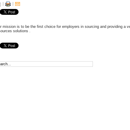
|
|
ny Dubai, UAE is seeking job vacancies: Draftsman Engineer – Aluminium Fa
r mission is to be the first choice for employers in sourcing and providing a 
sources solutions .
ny Dubai, UAE is seeking job vacancies: Site Engineer – Aluminium Fabricati
ny Dubai, UAE is seeking job vacancies: Project Manager – Fabrication & F
ny Dubai, UAE is seeking job vacancies: General Accountant (2 Positions) »