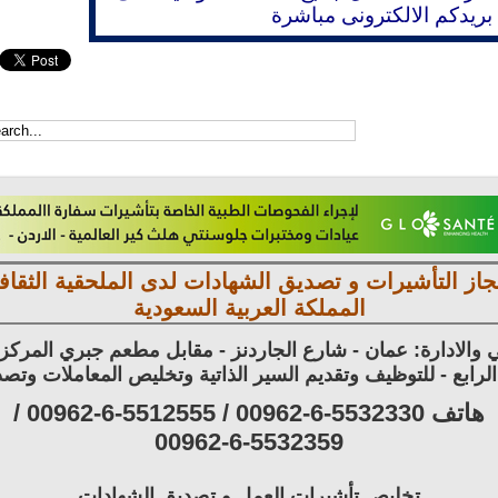
بريدكم الالكترونى مباشرة
جاز التأشيرات و تصديق الشهادات لدى الملحقية الثقافي
المملكة العربية السعودية
 والادارة: عمان - شارع الجاردنز - مقابل مطعم جبري المرك
هاتف 5532330-6-00962 / 5512555-6-00962 /
00962-6-5532359
تخليص تأشيرات العمل و تصديق الشهادات