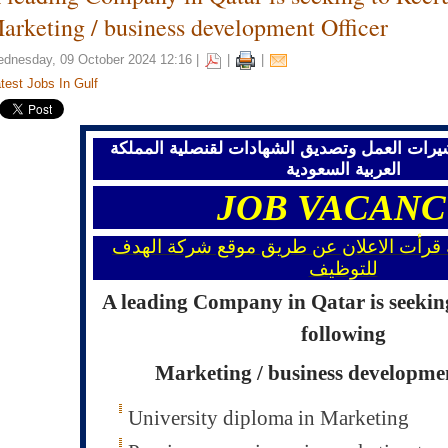
arketing / business development Officer
ny Dubai, UAE is seeking job vacancies: Draftsman Engineer – Aluminium Fa
dnesday, 09 October 2024 12:16 |
|
|
test Jobs In Gulf
ny Dubai, UAE is seeking job vacancies: Site Engineer – Aluminium Fabricati
شيرات العمل وتصديق الشهادات لقنصلية المملكة
العربية السعودية
ny Dubai, UAE is seeking job vacancies: Project Manager – Fabrication & F
JOB
VACANC
ny Dubai, UAE is seeking job vacancies: General Accountant (2 Positions) »
نك قرأت الاعلان عن طريق موقع شركة الهدف
للتوظيف
A leading Company in Qatar is seeking
following
Marketing
/ business developme
University diploma in Marketing