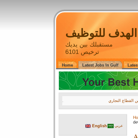
لهدف للتوظيف
مستقبلك بين يديك
ترخيص 6101
Home
Latest Jobs In Gulf
Lates
.
27 July 2026 16
H
A leading compa
de
English
عربي
A leading compa
A
A leading compa