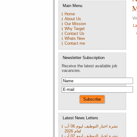
Main Menu
M
July 2026 16:16
Home
A leading compa
We
About Us
Our Mission
La
2026 16:15
Why Target
Contact Us
A leading compa
Whats New
Contact me
July 2026 16:15
A leading compa
Newsletter Subscription
16:14
Receive the latest available job
vacancies.
A leading compa
Latest News Letters
نشرة اخبار التوظيف ليوم 06 آب
لعام 2026
نشرة اخبار التوظيف ليوم 02 آب