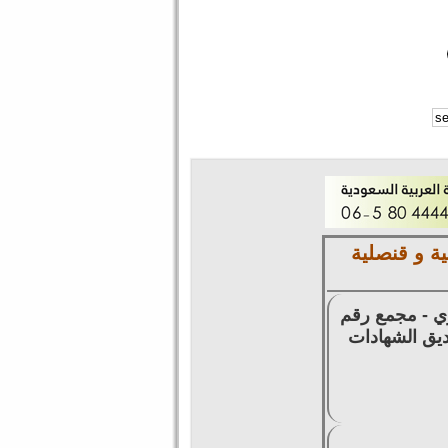
ة و قنصلية
زي - مجمع رقم