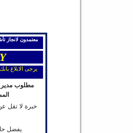
brication & Façade »
Monday, 27 July
on & Facade (2 Positions) »
Monday, 27
معتمدون لانجاز تأ
açade (Aluminium) »
Monday, 27 July 2026
Y
يرجى الابلاغ با
Monday, 27 July 2026 16:14
Monday, 27 July 2026 16:13
تعلن شركة رائدة في مجال تصنيع المياه المعبأة في المملكة العربية السعودية عن رغبتها في استقطاب مدير مالي »
مطلوب مدير م
Monday, 27 July 2026 16:13
تعلن شركة رائدة في مجال تصنيع المياه المعبأة في المملكة العربية السعودية عن رغبتها في استقطاب مدير مصنع »
المم
خبرة لا تقل عن 10 سنوات منها 3 سنوات كمدير
يفضل حاص