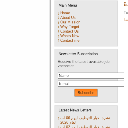
ة
Main Menu
July 2026 16:16
Tu
Home
A leading compa
About Us
La
Our Mission
2026 16:15
Why Target
Contact Us
A leading compa
Whats New
Contact me
July 2026 16:15
A leading compa
Newsletter Subscription
16:14
Receive the latest available job
vacancies.
A leading compa
Latest News Letters
نشرة اخبار التوظيف ليوم 06 آب
لعام 2026
نشرة اخبار التوظيف ليوم 02 آب