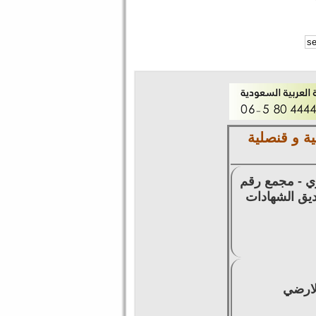
ة و قنصلية
زي - مجمع رقم