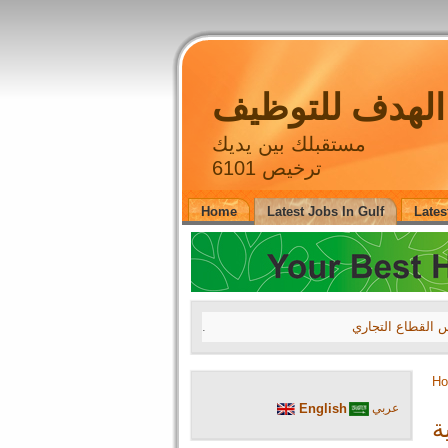
لهدف للتوظيف
مستقبلك بين يديك
ترخيص 6101
Home
Latest Jobs In Gulf
Lates
.
27 July 2026 16
H
A leading compa
عربي
English
A leading compa
ة
A leading compa