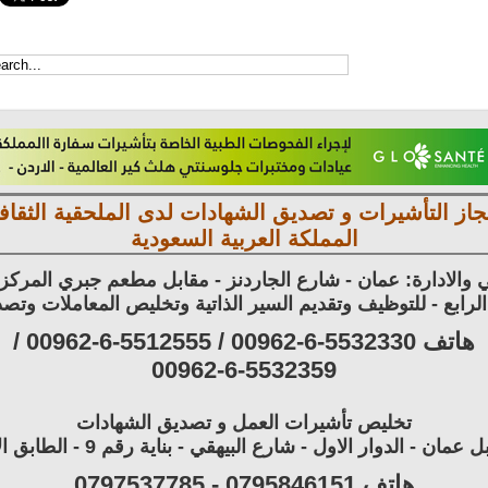
جاز التأشيرات و تصديق الشهادات لدى الملحقية الثقافي
المملكة العربية السعودية
 والادارة: عمان - شارع الجاردنز - مقابل مطعم جبري المرك
هاتف 5532330-6-00962 / 5512555-6-00962 /
00962-6-5532359
تخليص تأشيرات العمل و تصديق الشهادات
مان - الدوار الاول - شارع البيهقي - بناية رقم 9 - الطابق الارضي
هاتف 0795846151 - 0797537785