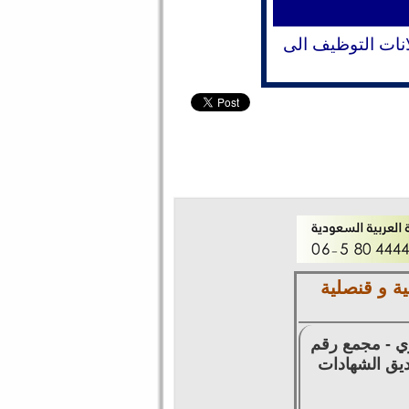
انات التوظيف الى
ة و قنصلية
زي - مجمع رقم