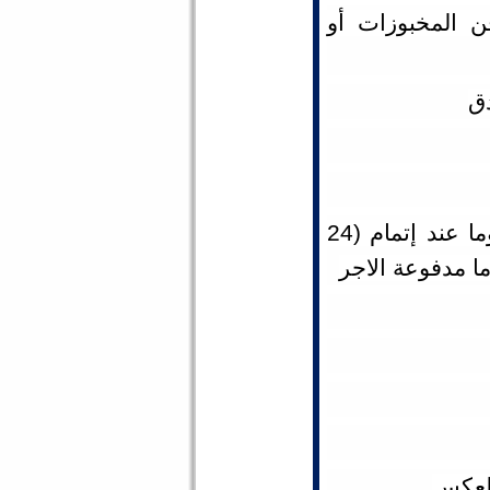
ن المخبوزات أو
دق
الاجازة: يمنح إجازة اعتيادية لمدة (42) يوما عند إتمام (24
العكس